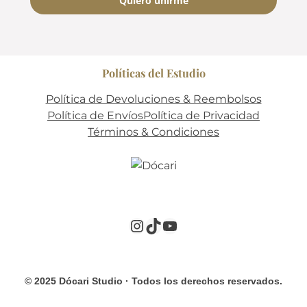
Quiero unirme
a
e
s
c
Políticas del Estudio
u
c
Política de Devoluciones & Reembolsos
h
Política de Envíos
Política de Privacidad
a
Términos & Condiciones
y
e
s
p
e
Instagram
TikTok
YouTube
r
a
.
c
© 2025 Dócari Studio · Todos los derechos reservados.
a