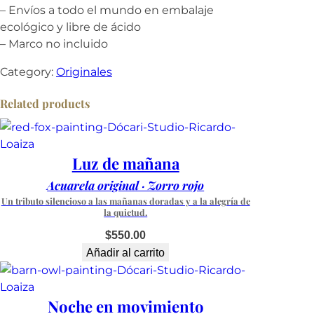
– Envíos a todo el mundo en embalaje
g
ecológico y libre de ácido
i
– Marco no incluido
n
a
Category:
Originales
l
·
Related products
Z
o
r
Luz de mañana
r
Acuarela original · Zorro rojo
o
r
Un tributo silencioso a las mañanas doradas y a la alegría de
la quietud.
o
j
$
550.00
o
Añadir al carrito
U
n
i
Noche en movimiento