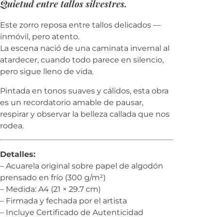
Quietud entre tallos silvestres.
o
s
Este zorro reposa entre tallos delicados —
j
inmóvil, pero atento.
u
La escena nació de una caminata invernal al
n
atardecer, cuando todo parece en silencio,
c
pero sigue lleno de vida.
o
s
Pintada en tonos suaves y cálidos, esta obra
A
es un recordatorio amable de pausar,
c
respirar y observar la belleza callada que nos
u
rodea.
a
r
Detalles:
e
– Acuarela original sobre papel de algodón
l
prensado en frío (300 g/m²)
a
– Medida: A4 (21 × 29.7 cm)
o
– Firmada y fechada por el artista
r
– Incluye Certificado de Autenticidad
i