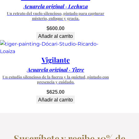
n
Acuarela original · Lechuza
s
Un retrato del vuelo silencioso, pintado para capturar
t
misterio, enfoque y gracia.
a
$
600.00
n
Añadir al carrito
t
e
s
Vigilante
u
Acuarela original · Tigre
a
v
Un estudio silencioso de la fuerza y la quietud, pintado con
presencia y cuidado.
e
d
$
625.00
e
Añadir al carrito
q
u
i
e
Suscríbete y recibe 10% de
t