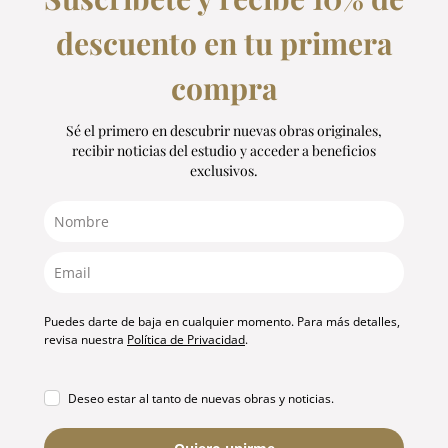
u
descuento en tu primera
d
,
compra
d
o
Sé el primero en descubrir nuevas obras originales,
n
recibir noticias del estudio y acceder a beneficios
d
exclusivos.
e
l
a
n
a
t
Puedes darte de baja en cualquier momento. Para más detalles,
u
revisa nuestra
Política de Privacidad
.
r
a
l
Deseo estar al tanto de nuevas obras y noticias.
e
z