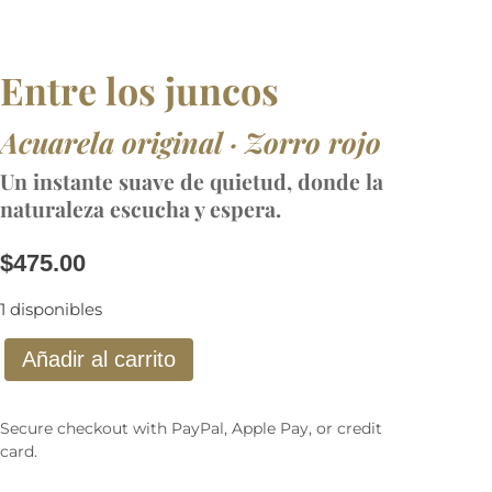
Entre los juncos
Acuarela original · Zorro rojo
Un instante suave de quietud, donde la
naturaleza escucha y espera.
$
475.00
1 disponibles
E
Añadir al carrito
n
t
Secure checkout with PayPal, Apple Pay, or credit
r
card.
e
l