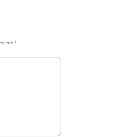
dos con
*