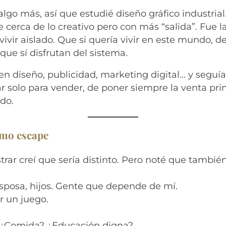
lgo más, así que estudié diseño gráfico industria
erca de lo creativo pero con más “salida”. Fue l
ivir aislado. Que si quería vivir en este mundo, d
que sí disfrutan del sistema.
n diseño, publicidad, marketing digital… y seguí
ar solo para vender, de poner siempre la venta pri
do.
como escape
ar creí que sería distinto. Pero noté que también
esposa, hijos. Gente que depende de mí.
r un juego.
? ¿Comida? ¿Educación digna?