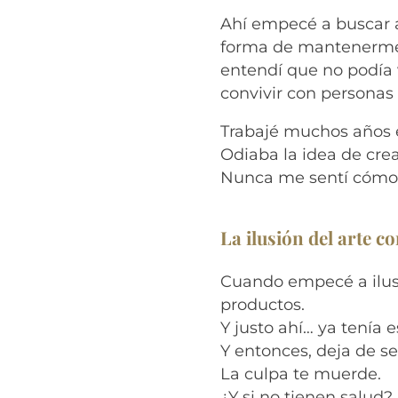
Ahí empecé a buscar a
forma de mantenerme c
entendí que no podía v
convivir con personas 
Trabajé muchos años e
Odiaba la idea de cre
Nunca me sentí cómo
La ilusión del arte 
Cuando empecé a ilustr
productos.
Y justo ahí… ya tenía 
Y entonces, deja de se
La culpa te muerde.
¿Y si no tienen salud