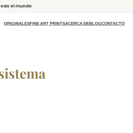
 todo el mundo
.
ORIGINALES
FINE ART PRINTS
ACERCA DE
BLOG
CONTACTO
 sistema