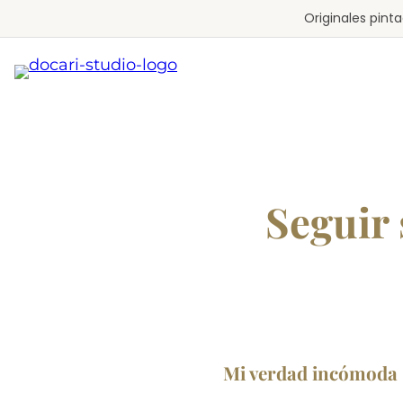
Saltar
Originales pin
al
contenido
Seguir 
Mi verdad incómoda